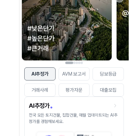
AI추정가
AVM 보고서
담보등급
거래사례
평가자문
대출모집
AI추정가
전국 모든 토지건물, 집합건물, 매월 업데이트되는 AI추
정가를 경험해보세요.