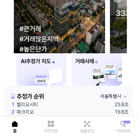
이용에 불편을 드려 죄송합니다.
다시 시도
추정가 순위
서울특별시
1
헬리오시티
25.8조
2
파크리오
19.8조
3
코엑스
19.6조
4
잠실엘스
19.3조
홈
가격자문
대출모집
거래사례
5
래미안 원베일리
19.1조