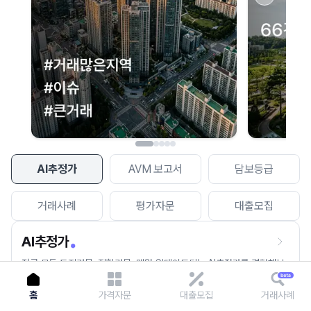
이용에 불편을 드려 죄송합니다.
다시 시도
AI추정가
AVM 보고서
담보등급
거래사례
평가자문
대출모집
AI추정가
전국 모든 토지건물, 집합건물, 매월 업데이트되는 AI추정가를 경험해보
세요.
홈
가격자문
대출모집
거래사례