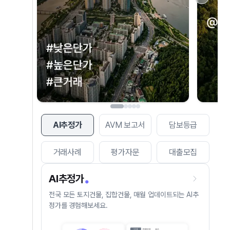
AI추정가
AVM 보고서
담보등급
거래사례
평가자문
대출모집
AI추정가
전국 모든 토지건물, 집합건물, 매월 업데이트되는 AI추
정가를 경험해보세요.