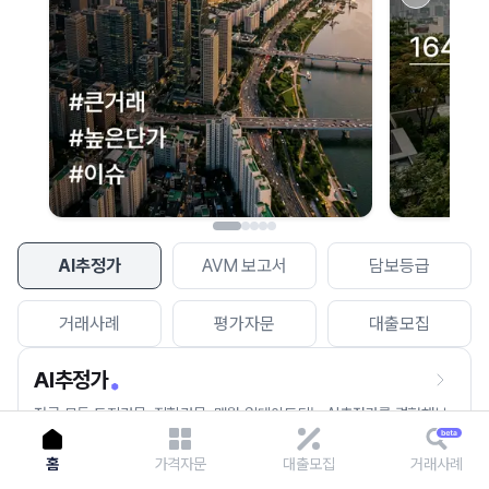
이용에 불편을 드려 죄송합니다.
다시 시도
AI추정가
AVM 보고서
담보등급
거래사례
평가자문
대출모집
AI추정가
전국 모든 토지건물, 집합건물, 매월 업데이트되는 AI추정가를 경험해보
세요.
홈
가격자문
대출모집
거래사례