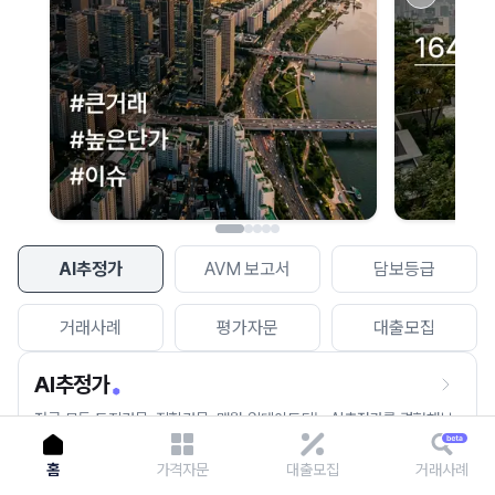
이용에 불편을 드려 죄송합니다.
다시 시도
AI추정가
AVM 보고서
담보등급
거래사례
평가자문
대출모집
AI추정가
전국 모든 토지건물, 집합건물, 매월 업데이트되는 AI추정가를 경험해보
세요.
홈
가격자문
대출모집
거래사례