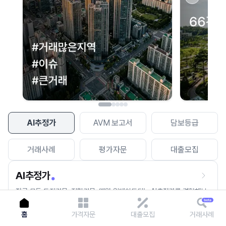
이용에 불편을 드려 죄송합니다.
다시 시도
AI추정가
AVM 보고서
담보등급
거래사례
평가자문
대출모집
AI추정가
전국 모든 토지건물, 집합건물, 매월 업데이트되는 AI추정가를 경험해보
세요.
홈
가격자문
대출모집
거래사례