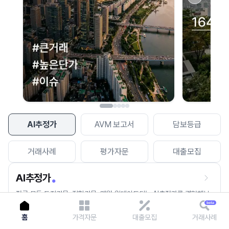
이용에 불편을 드려 죄송합니다.
다시 시도
AI추정가
AVM 보고서
담보등급
거래사례
평가자문
대출모집
AI추정가
전국 모든 토지건물, 집합건물, 매월 업데이트되는 AI추정가를 경험해보
세요.
홈
가격자문
대출모집
거래사례