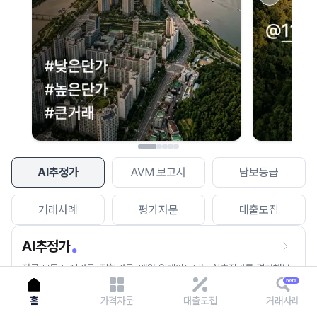
이용에 불편을 드려 죄송합니다.
다시 시도
AI추정가
AVM 보고서
담보등급
거래사례
평가자문
대출모집
AI추정가
전국 모든 토지건물, 집합건물, 매월 업데이트되는 AI추정가를 경험해보
세요.
홈
가격자문
대출모집
거래사례