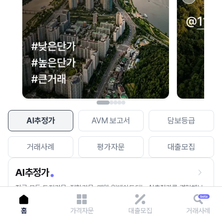
이용에 불편을 드려 죄송합니다.
다시 시도
AI추정가
AVM 보고서
담보등급
거래사례
평가자문
대출모집
AI추정가
전국 모든 토지건물, 집합건물, 매월 업데이트되는 AI추정가를 경험해보
세요.
홈
가격자문
대출모집
거래사례