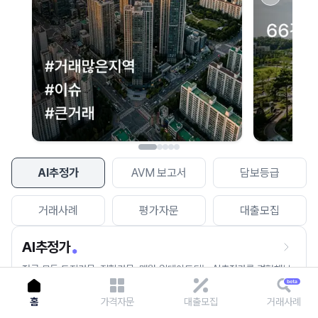
이용에 불편을 드려 죄송합니다.
다시 시도
AI추정가
AVM 보고서
담보등급
거래사례
평가자문
대출모집
AI추정가
전국 모든 토지건물, 집합건물, 매월 업데이트되는 AI추정가를 경험해보
세요.
홈
가격자문
대출모집
거래사례