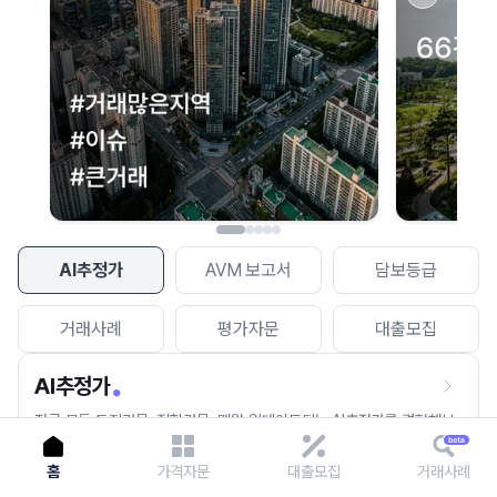
이용에 불편을 드려 죄송합니다.
다시 시도
AI추정가
AVM 보고서
담보등급
거래사례
평가자문
대출모집
AI추정가
전국 모든 토지건물, 집합건물, 매월 업데이트되는 AI추정가를 경험해보
세요.
홈
가격자문
대출모집
거래사례