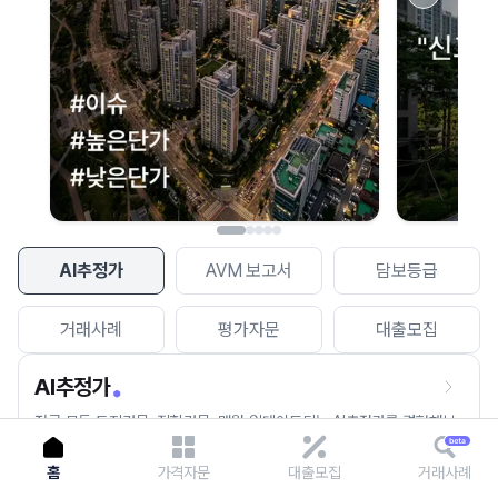
이용에 불편을 드려 죄송합니다.
다시 시도
AI추정가
AVM 보고서
담보등급
거래사례
평가자문
대출모집
AI추정가
전국 모든 토지건물, 집합건물, 매월 업데이트되는 AI추정가를 경험해보
세요.
홈
가격자문
대출모집
거래사례