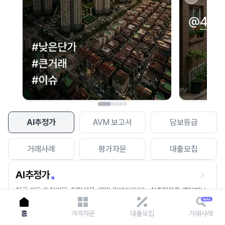
이용에 불편을 드려 죄송합니다.
다시 시도
AI추정가
AVM 보고서
담보등급
거래사례
평가자문
대출모집
AI추정가
전국 모든 토지건물, 집합건물, 매월 업데이트되는 AI추정가를 경험해보
세요.
홈
가격자문
대출모집
거래사례