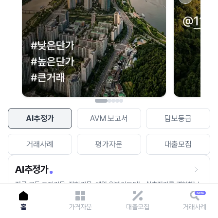
이용에 불편을 드려 죄송합니다.
다시 시도
AI추정가
AVM 보고서
담보등급
거래사례
평가자문
대출모집
AI추정가
전국 모든 토지건물, 집합건물, 매월 업데이트되는 AI추정가를 경험해보
세요.
홈
가격자문
대출모집
거래사례