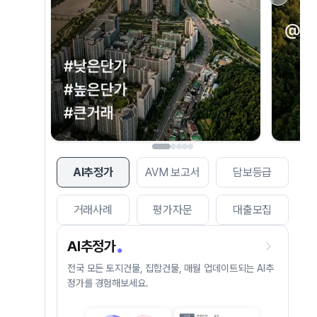
AI추정가
AVM 보고서
담보등급
거래사례
평가자문
대출모집
AI추정가
전국 모든 토지건물, 집합건물, 매월 업데이트되는 AI추
정가를 경험해보세요.