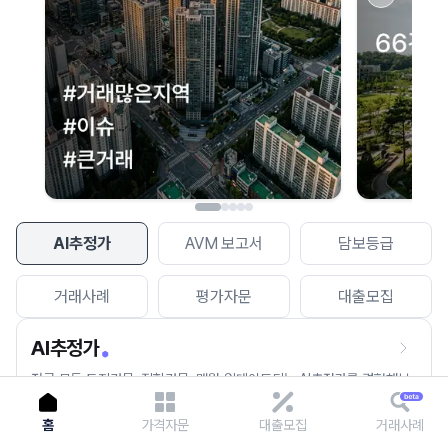
이용에 불편을 드려 죄송합니다.
다시 시도
AI추정가
AVM 보고서
담보등급
거래사례
평가자문
대출모집
AI추정가
전국 모든 토지건물, 집합건물, 매월 업데이트되는 AI추정가를 경험해보
세요.
홈
가격자문
대출모집
거래사례