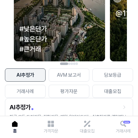
이용에 불편을 드려 죄송합니다.
다시 시도
AI추정가
AVM 보고서
담보등급
거래사례
평가자문
대출모집
AI추정가
전국 모든 토지건물, 집합건물, 매월 업데이트되는 AI추정가를 경험해보
세요.
홈
가격자문
대출모집
거래사례