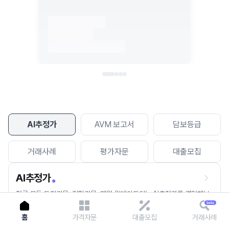
이용에 불편을 드려 죄송합니다.
다시 시도
AI추정가
AVM 보고서
담보등급
거래사례
평가자문
대출모집
AI추정가
전국 모든 토지건물, 집합건물, 매월 업데이트되는 AI추정가를 경험해보
세요.
홈
가격자문
대출모집
거래사례