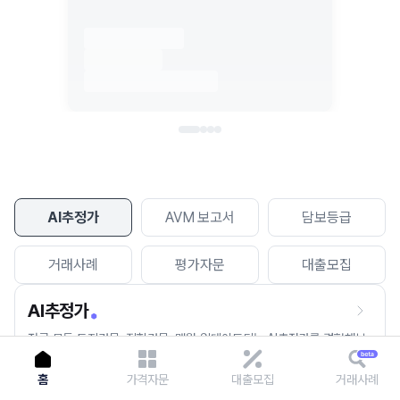
이용에 불편을 드려 죄송합니다.
다시 시도
AI추정가
AVM 보고서
담보등급
거래사례
평가자문
대출모집
AI추정가
전국 모든 토지건물, 집합건물, 매월 업데이트되는 AI추정가를 경험해보
세요.
홈
가격자문
대출모집
거래사례