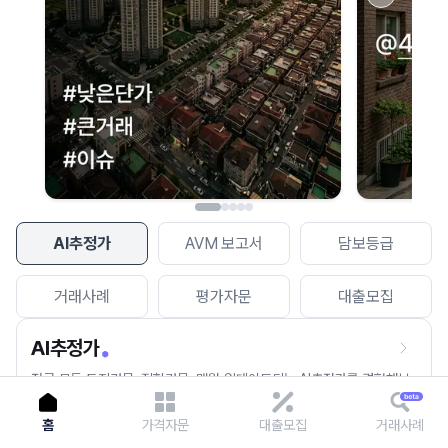
이용에 불편을 드려 죄송합니다.
다시 시도
AI추정가
AVM 보고서
담보등급
거래사례
평가자문
대출모집
AI추정가
전국 모든 토지건물, 집합건물, 매월 업데이트되는 AI추정가를 경험해보
세요.
홈
가격자문
대출모집
거래사례