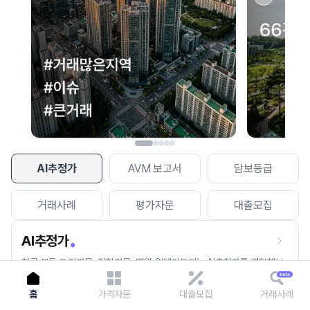
이용에 불편을 드려 죄송합니다.
다시 시도
AI추정가
AVM 보고서
담보등급
거래사례
평가자문
대출모집
AI추정가
전국 모든 토지건물, 집합건물, 매월 업데이트되는 AI추정가를 경험해보
세요.
홈
가격자문
대출모집
거래사례