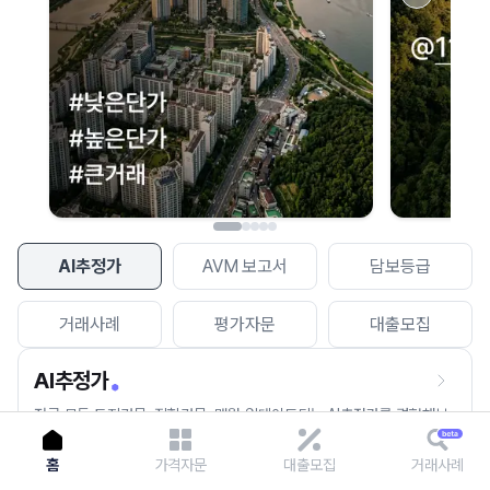
이용에 불편을 드려 죄송합니다.
다시 시도
AI추정가
AVM 보고서
담보등급
거래사례
평가자문
대출모집
AI추정가
전국 모든 토지건물, 집합건물, 매월 업데이트되는 AI추정가를 경험해보
세요.
홈
가격자문
대출모집
거래사례