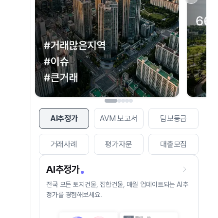
AI추정가
AVM 보고서
담보등급
거래사례
평가자문
대출모집
AI추정가
전국 모든 토지건물, 집합건물, 매월 업데이트되는 AI추
정가를 경험해보세요.