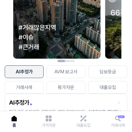
이용에 불편을 드려 죄송합니다.
다시 시도
AI추정가
AVM 보고서
담보등급
거래사례
평가자문
대출모집
AI추정가
전국 모든 토지건물, 집합건물, 매월 업데이트되는 AI추정가를 경험해보
세요.
홈
가격자문
대출모집
거래사례