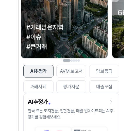
AI추정가
AVM 보고서
담보등급
거래사례
평가자문
대출모집
AI추정가
전국 모든 토지건물, 집합건물, 매월 업데이트되는 AI추
정가를 경험해보세요.