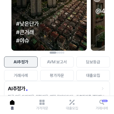
이용에 불편을 드려 죄송합니다.
다시 시도
AI추정가
AVM 보고서
담보등급
거래사례
평가자문
대출모집
AI추정가
전국 모든 토지건물, 집합건물, 매월 업데이트되는 AI추정가를 경험해보
세요.
홈
가격자문
대출모집
거래사례