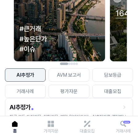
이용에 불편을 드려 죄송합니다.
다시 시도
AI추정가
AVM 보고서
담보등급
거래사례
평가자문
대출모집
AI추정가
전국 모든 토지건물, 집합건물, 매월 업데이트되는 AI추정가를 경험해보
세요.
홈
가격자문
대출모집
거래사례