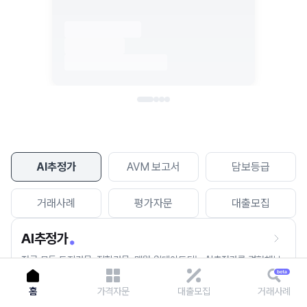
이용에 불편을 드려 죄송합니다.
다시 시도
AI추정가
AVM 보고서
담보등급
거래사례
평가자문
대출모집
AI추정가
전국 모든 토지건물, 집합건물, 매월 업데이트되는 AI추정가를 경험해보
세요.
홈
가격자문
대출모집
거래사례