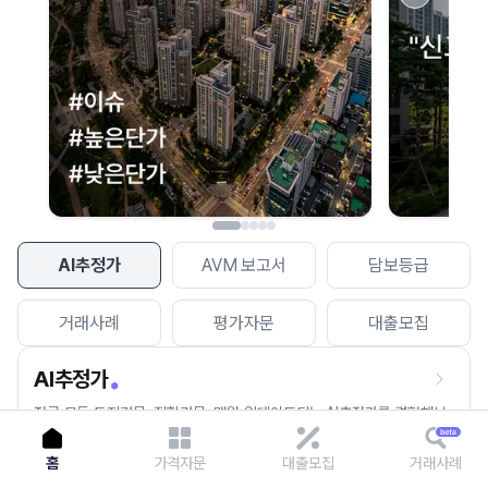
이용에 불편을 드려 죄송합니다.
다시 시도
AI추정가
AVM 보고서
담보등급
거래사례
평가자문
대출모집
AI추정가
전국 모든 토지건물, 집합건물, 매월 업데이트되는 AI추정가를 경험해보
세요.
홈
가격자문
대출모집
거래사례