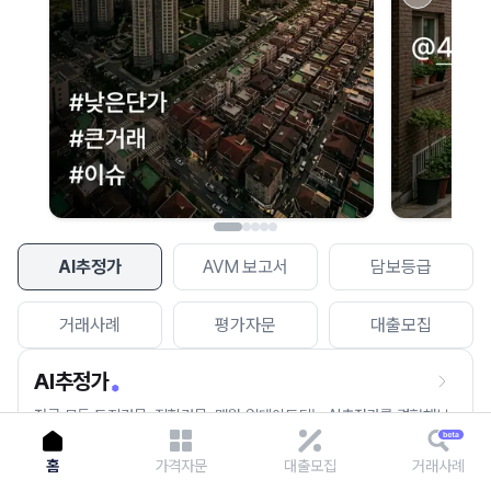
이용에 불편을 드려 죄송합니다.
다시 시도
AI추정가
AVM 보고서
담보등급
거래사례
평가자문
대출모집
AI추정가
전국 모든 토지건물, 집합건물, 매월 업데이트되는 AI추정가를 경험해보
세요.
홈
가격자문
대출모집
거래사례