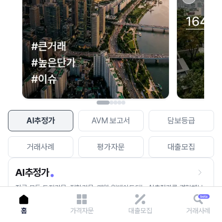
이용에 불편을 드려 죄송합니다.
다시 시도
AI추정가
AVM 보고서
담보등급
거래사례
평가자문
대출모집
AI추정가
전국 모든 토지건물, 집합건물, 매월 업데이트되는 AI추정가를 경험해보
세요.
홈
가격자문
대출모집
거래사례