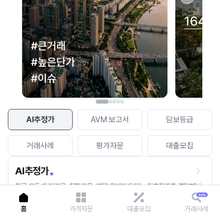
이용에 불편을 드려 죄송합니다.
다시 시도
AI추정가
AVM 보고서
담보등급
거래사례
평가자문
대출모집
AI추정가
전국 모든 토지건물, 집합건물, 매월 업데이트되는 AI추정가를 경험해보
세요.
홈
가격자문
대출모집
거래사례