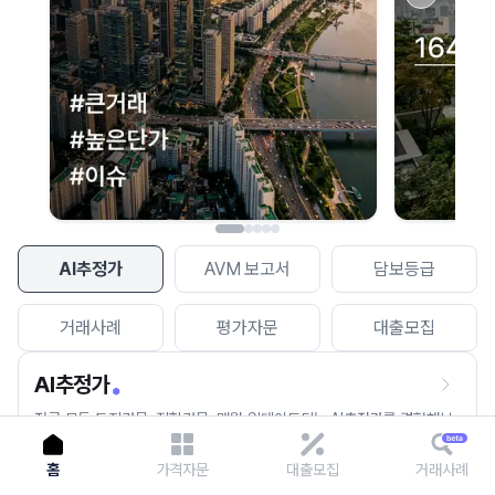
이용에 불편을 드려 죄송합니다.
다시 시도
AI추정가
AVM 보고서
담보등급
거래사례
평가자문
대출모집
AI추정가
전국 모든 토지건물, 집합건물, 매월 업데이트되는 AI추정가를 경험해보
세요.
홈
가격자문
대출모집
거래사례