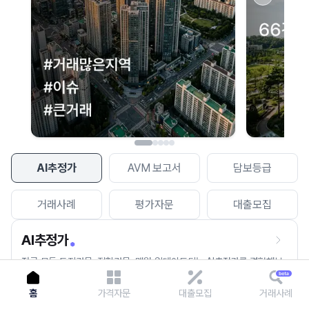
이용에 불편을 드려 죄송합니다.
다시 시도
AI추정가
AVM 보고서
담보등급
거래사례
평가자문
대출모집
AI추정가
전국 모든 토지건물, 집합건물, 매월 업데이트되는 AI추정가를 경험해보
세요.
홈
가격자문
대출모집
거래사례