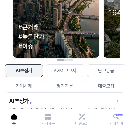
이용에 불편을 드려 죄송합니다.
다시 시도
AI추정가
AVM 보고서
담보등급
거래사례
평가자문
대출모집
AI추정가
전국 모든 토지건물, 집합건물, 매월 업데이트되는 AI추정가를 경험해보
세요.
홈
가격자문
대출모집
거래사례