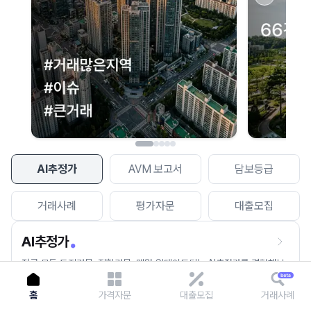
이용에 불편을 드려 죄송합니다.
다시 시도
AI추정가
AVM 보고서
담보등급
거래사례
평가자문
대출모집
AI추정가
전국 모든 토지건물, 집합건물, 매월 업데이트되는 AI추정가를 경험해보
세요.
홈
가격자문
대출모집
거래사례