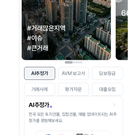
AI추정가
AVM 보고서
담보등급
거래사례
평가자문
대출모집
AI추정가
전국 모든 토지건물, 집합건물, 매월 업데이트되는 AI추
정가를 경험해보세요.