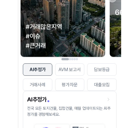
AI추정가
AVM 보고서
담보등급
거래사례
평가자문
대출모집
AI추정가
전국 모든 토지건물, 집합건물, 매월 업데이트되는 AI추
정가를 경험해보세요.