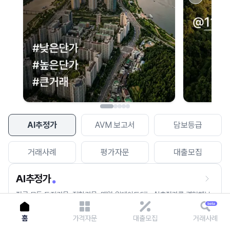
이용에 불편을 드려 죄송합니다.
다시 시도
AI추정가
AVM 보고서
담보등급
거래사례
평가자문
대출모집
AI추정가
전국 모든 토지건물, 집합건물, 매월 업데이트되는 AI추정가를 경험해보
세요.
홈
가격자문
대출모집
거래사례