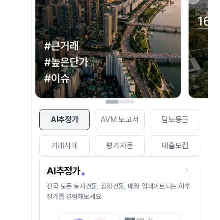
AI추정가
AVM 보고서
담보등급
거래사례
평가자문
대출모집
AI추정가
전국 모든 토지건물, 집합건물, 매월 업데이트되는 AI추
정가를 경험해보세요.