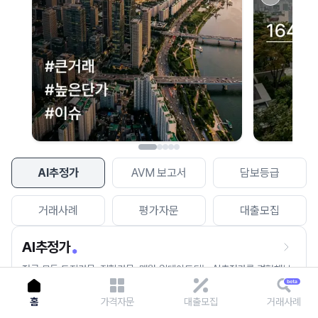
이용에 불편을 드려 죄송합니다.
다시 시도
AI추정가
AVM 보고서
담보등급
거래사례
평가자문
대출모집
AI추정가
전국 모든 토지건물, 집합건물, 매월 업데이트되는 AI추정가를 경험해보
세요.
홈
가격자문
대출모집
거래사례