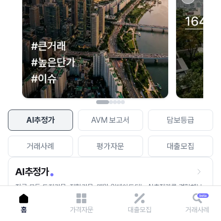
이용에 불편을 드려 죄송합니다.
다시 시도
AI추정가
AVM 보고서
담보등급
거래사례
평가자문
대출모집
AI추정가
전국 모든 토지건물, 집합건물, 매월 업데이트되는 AI추정가를 경험해보
세요.
홈
가격자문
대출모집
거래사례