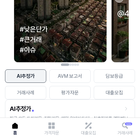
이용에 불편을 드려 죄송합니다.
다시 시도
AI추정가
AVM 보고서
담보등급
거래사례
평가자문
대출모집
AI추정가
전국 모든 토지건물, 집합건물, 매월 업데이트되는 AI추정가를 경험해보
세요.
홈
가격자문
대출모집
거래사례