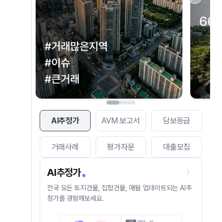
AI추정가
AVM 보고서
담보등급
거래사례
평가자문
대출모집
AI추정가
전국 모든 토지건물, 집합건물, 매월 업데이트되는 AI추
정가를 경험해보세요.