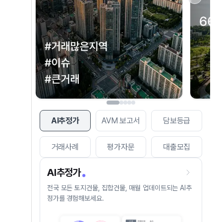
AI추정가
AVM 보고서
담보등급
거래사례
평가자문
대출모집
AI추정가
전국 모든 토지건물, 집합건물, 매월 업데이트되는 AI추
정가를 경험해보세요.