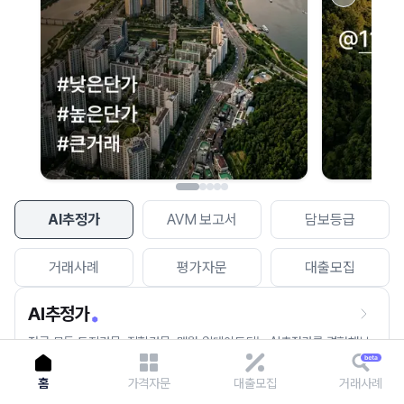
이용에 불편을 드려 죄송합니다.
다시 시도
AI추정가
AVM 보고서
담보등급
거래사례
평가자문
대출모집
AI추정가
전국 모든 토지건물, 집합건물, 매월 업데이트되는 AI추정가를 경험해보
세요.
홈
가격자문
대출모집
거래사례