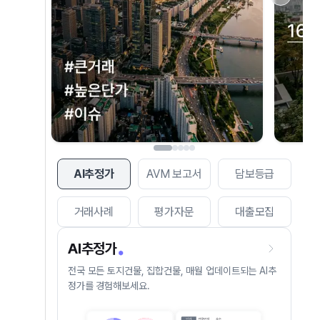
AI추정가
AVM 보고서
담보등급
거래사례
평가자문
대출모집
AI추정가
전국 모든 토지건물, 집합건물, 매월 업데이트되는 AI추
정가를 경험해보세요.