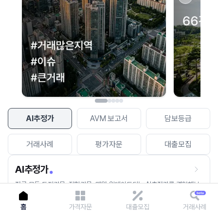
이용에 불편을 드려 죄송합니다.
다시 시도
AI추정가
AVM 보고서
담보등급
거래사례
평가자문
대출모집
AI추정가
전국 모든 토지건물, 집합건물, 매월 업데이트되는 AI추정가를 경험해보
세요.
홈
가격자문
대출모집
거래사례