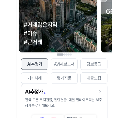
AI추정가
AVM 보고서
담보등급
거래사례
평가자문
대출모집
AI추정가
전국 모든 토지건물, 집합건물, 매월 업데이트되는 AI추
정가를 경험해보세요.